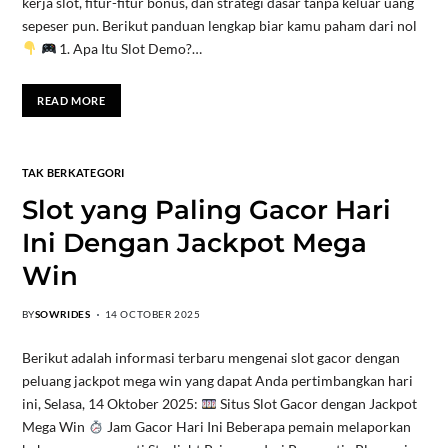
kerja slot, fitur-fitur bonus, dan strategi dasar tanpa keluar uang
sepeser pun. Berikut panduan lengkap biar kamu paham dari nol
1. Apa Itu Slot Demo?…
READ MORE
TAK BERKATEGORI
Slot yang Paling Gacor Hari
Ini Dengan Jackpot Mega
Win
BY
SOWRIDES
14 OCTOBER 2025
Berikut adalah informasi terbaru mengenai slot gacor dengan
peluang jackpot mega win yang dapat Anda pertimbangkan hari
ini, Selasa, 14 Oktober 2025:
Situs Slot Gacor dengan Jackpot
Mega Win
Jam Gacor Hari Ini Beberapa pemain melaporkan