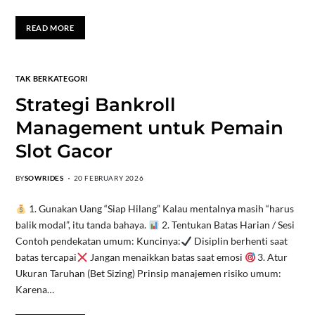
READ MORE
TAK BERKATEGORI
Strategi Bankroll
Management untuk Pemain
Slot Gacor
BY
SOWRIDES
20 FEBRUARY 2026
1. Gunakan Uang “Siap Hilang” Kalau mentalnya masih “harus
balik modal”, itu tanda bahaya.
2. Tentukan Batas Harian / Sesi
Contoh pendekatan umum: Kuncinya:
Disiplin berhenti saat
batas tercapai
Jangan menaikkan batas saat emosi
3. Atur
Ukuran Taruhan (Bet Sizing) Prinsip manajemen risiko umum:
Karena…