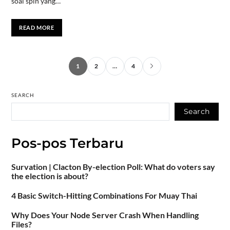
soal spin yang…
READ MORE
1
2
…
4
SEARCH
Search
Pos-pos Terbaru
Survation | Clacton By-election Poll: What do voters say
the election is about?
4 Basic Switch-Hitting Combinations For Muay Thai
Why Does Your Node Server Crash When Handling
Files?