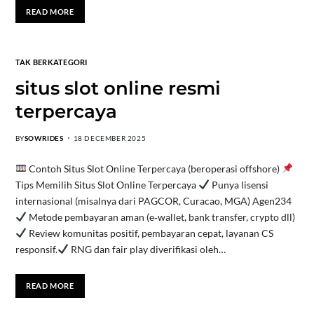
READ MORE
TAK BERKATEGORI
situs slot online resmi
terpercaya
BY
SOWRIDES
18 DECEMBER 2025
Contoh Situs Slot Online Terpercaya (beroperasi offshore)
Tips Memilih Situs Slot Online Terpercaya
Punya lisensi
internasional (misalnya dari PAGCOR, Curacao, MGA) Agen234
Metode pembayaran aman (e‑wallet, bank transfer, crypto dll)
Review komunitas positif, pembayaran cepat, layanan CS
responsif.
RNG dan fair play diverifikasi oleh…
READ MORE