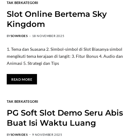
TAK BERKATEGORI
Slot Online Bertema Sky
Kingdom
BY
SOWRIDES
18 NOVEMBER 2025
1. Tema dan Suasana 2. Simbol-simbol di Slot Biasanya simbol
mengikuti tema kerajaan di langit: 3. Fitur Bonus 4. Audio dan
Animasi 5. Strategi dan Tips
READ MORE
TAK BERKATEGORI
PG Soft Slot Demo Seru Abis
Buat Isi Waktu Luang
BY
SOWRIDES
9 NOVEMBER 2025