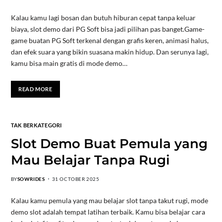
Kalau kamu lagi bosan dan butuh hiburan cepat tanpa keluar
biaya, slot demo dari PG Soft bisa jadi pilihan pas banget.Game-
game buatan PG Soft terkenal dengan grafis keren, animasi halus,
dan efek suara yang bikin suasana makin hidup. Dan serunya lagi,
kamu bisa main gratis di mode demo…
READ MORE
TAK BERKATEGORI
Slot Demo Buat Pemula yang
Mau Belajar Tanpa Rugi
BY
SOWRIDES
31 OCTOBER 2025
Kalau kamu pemula yang mau belajar slot tanpa takut rugi, mode
demo slot adalah tempat latihan terbaik. Kamu bisa belajar cara