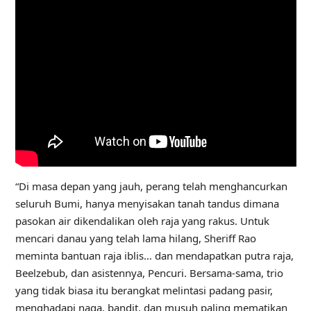
“Di masa depan yang jauh, perang telah menghancurkan
seluruh Bumi, hanya menyisakan tanah tandus dimana
pasokan air dikendalikan oleh raja yang rakus. Untuk
mencari danau yang telah lama hilang, Sheriff Rao
meminta bantuan raja iblis… dan mendapatkan putra raja,
Beelzebub, dan asistennya, Pencuri. Bersama-sama, trio
yang tidak biasa itu berangkat melintasi padang pasir,
menghadapi naga, bandit, dan musuh paling mematikan