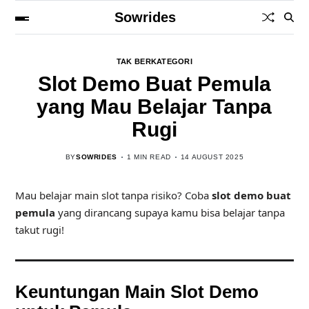
Sowrides
TAK BERKATEGORI
Slot Demo Buat Pemula
yang Mau Belajar Tanpa
Rugi
BY
SOWRIDES
1 MIN READ
14 AUGUST 2025
Mau belajar main slot tanpa risiko? Coba
slot demo buat
pemula
yang dirancang supaya kamu bisa belajar tanpa
takut rugi!
Keuntungan Main Slot Demo