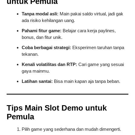
untuk Pemula
Tanpa modal asli:
Main pakai saldo virtual, jadi gak
ada risiko kehilangan uang.
Pahami fitur game:
Belajar cara kerja paylines,
bonus, dan fitur unik.
Coba berbagai strategi:
Eksperimen taruhan tanpa
tekanan.
Kenali volatilitas dan RTP:
Cari game yang sesuai
gaya mainmu.
Latihan santai:
Bisa main kapan aja tanpa beban.
Tips Main Slot Demo untuk
Pemula
Pilih game yang sederhana dan mudah dimengerti.