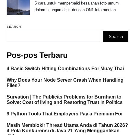
5 cara untuk memperbaiki kesalahan foto umum
dalam hitungan detik dengan ON1 foto mentah
SEARCH
Search
Pos-pos Terbaru
4 Basic Switch-Hitting Combinations For Muay Thai
Why Does Your Node Server Crash When Handling
Files?
Survation | The Publicâs Problems for Burnham to
Solve: Cost of living and Restoring Trust in Politics
9 Python Tools That Employers Pay a Premium For
Masih Memblokir Thread Utama Anda di Tahun 2026?
4 Pola Konkurensi di Java 21 Yang Menggantikan