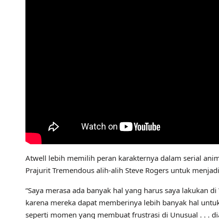
Atwell lebih memilih peran karakternya dalam serial a
Prajurit Tremendous alih-alih Steve Rogers untuk menjadi
“Saya merasa ada banyak hal yang harus saya lakukan di 
karena mereka dapat memberinya lebih banyak hal untuk d
seperti momen yang membuat frustrasi di Unusual . . . di