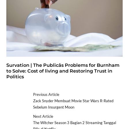
Survation | The Publicâs Problems for Burnham
to Solve: Cost of living and Restoring Trust in
Politics
Previous Article
Zack Snyder Membuat Movie Star Wars R-Rated
Sebelum Insurgent Moon
Next Article
The Witcher Season 3 Bagian 2 Streaming Tanggal
Rilis di Netflix