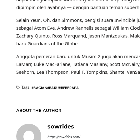
dipimpin oleh ayahnya — dengan bantuan teman superhe
Selain Yeun, Oh, dan Simmons, pengisi suara Invincible j
sebagai Atom Eve, Andrew Rannells sebagai William Cloc
Zachary Quinto, Ross Marquand, Jason Mantzoukas, Males
baru Guardians of the Globe.
Anggota pemeran baru untuk Musim 2 juga akan mencakup 
LaMarr, Luke MacFarlane, Tatiana Maslany, Scott McNairy,
Seehorn, Lea Thompson, Paul F. Tompkins, Shantel VanSan
Tags:
BAGIAN
BARU
BEBERAPA
ABOUT THE AUTHOR
sowrides
https://sowrides.com/