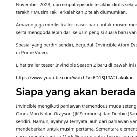
November 2023, dan empat episode terakhir dirilis sekitar
terakhir Musim Tak Terkalahkan 2 telah diumumkan.
Amazon juga merilis trailer teaser baru untuk musim m
serta menggoda lebih dari selusin pengisi suara baru yan
Spesial yang berdiri sendiri, berjudul “Invincible Atom E
di Prime Video.
Lihat trailer teaser Invincible Season 2 baru di bawah ini (
https://www.youtube.com/watch?v=ED1SJ1TA2Lakukan
Siapa yang akan berada 
Invincible mengikuti pahlawan tremendous muda setenga
Omni-Man Nolan Grayson (JK Simmons) dan Debbie (San
sendiri. Namun, ayahnya ternyata jauh dari pahlawan ya
mendebarkan untuk musim pertama. Sementara element 
dapat mengharapkan Mark Grayson untuk berperang mela