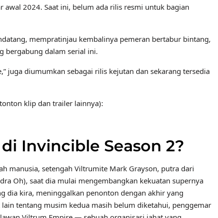
 awal 2024. Saat ini, belum ada rilis resmi untuk bagian
endatang, mempratinjau kembalinya pemeran bertabur bintang,
g bergabung dalam serial ini.
ve,” juga diumumkan sebagai rilis kejutan dan sekarang tersedia
tonton klip dan trailer lainnya):
di Invincible Season 2?
h manusia, setengah Viltrumite Mark Grayson, putra dari
dra Oh), saat dia mulai mengembangkan kekuatan supernya
ng dia kira, meninggalkan penonton dengan akhir yang
lain tentang musim kedua masih belum diketahui, penggemar
wan Viltrum Empire — sebuah organisasi jahat yang