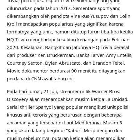
Trivia, pertunjukan sport trivia seluler langsung yang
diluncurkan pada tahun 2017. Sementara sport yang
dikembangkan oleh pencipta Vine Rus Yusupov dan Colin
Kroll mendapatkan popularitas yang signifikan karena
formatnya yang unik, namun ditutup turun tiba-tiba ketika
HQ ​​Trivia menghadapi kesulitan keuangan pada Februari
2020. Kesalahan: Bangkit dan Jatuhnya HQ Trivia berasal
dari produser Ken Druckerman, Banks Tarver, Amy Entelis,
Courtney Sexton, Dylan Abruscato, dan Brandon Teitel.
Movie dokumenter berdurasi 90 menit itu ditayangkan
perdana di CNN awal tahun ini.
Pada hari Jumat, 21 Juli, streamer milik Warner Bros.
Discovery akan menambahkan musim ketiga La Unidad.
Serial thriller Spanyol yang populer mengikuti unit polisi
khusus anti-teroris yang berurusan dengan beberapa
ancaman yang tersebar di Laut Mediterania. Musim 3
yang akan datang berjudul “Kabul”. Mirip dengan dua
musim sebelumnya, putaran ketiga akan menampilkan