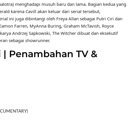
Chalotra) menghadapi musuh baru dan lama. Bagian kedua yang
ld karena Cavill akan keluar dari serial tersebut,
 ini juga dibintangi oleh Freya Allan sebagai Putri Ciri dan
k Eamon Farren, MyAnna Buring, Graham McTavish, Royce
 karya Andrzej Sapkowski, The Witcher dibuat dan eksekutif
peran sebagai showrunner.
li | Penambahan TV &
 DOCUMENTARY)