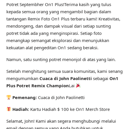
Potret Septembher On1 Plus!
Terima kasih yang tulus
kepada semua orang yang mengambil bagian dalam
tantangan Remix Foto On1 Plus terbaru kami! Kreativitas,
mendongeng, dan dampak visual dari setiap sunting
potret tidak ada yang menginspirasi. Setiap foto
menangkap semangat eksplorasi dan menunjukkan
kekuatan alat pengeditan On1 sedang beraksi.
Namun, satu sunting potret menonjol di atas yang lain.
Setelah menghitung semua suara komunitas, kami senang
mengumumkan
Cuaca di John Paolinetti
sebagai
On1
Plus Potret Remix Champion
Lai
Pemenang:
Cuaca di John Paolinetti
Hadiah:
Kartu Hadiah $ 100 ke On1 Merch Store
Selamat, John! Kami akan segera menghubungi melalui
email dengan semua yang Anda butuhkan untuk