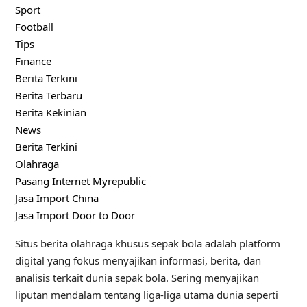
Sport
Football
Tips
Finance
Berita Terkini
Berita Terbaru
Berita Kekinian
News
Berita Terkini
Olahraga
Pasang Internet Myrepublic
Jasa Import China
Jasa Import Door to Door
Situs berita olahraga khusus sepak bola adalah platform
digital yang fokus menyajikan informasi, berita, dan
analisis terkait dunia sepak bola. Sering menyajikan
liputan mendalam tentang liga-liga utama dunia seperti