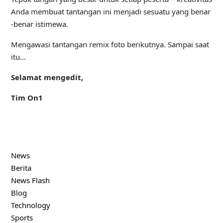
Anda membuat tantangan ini menjadi sesuatu yang benar
-benar istimewa.
Mengawasi tantangan remix foto berikutnya. Sampai saat
itu…
Selamat mengedit,
Tim On1
News
Berita
News Flash
Blog
Technology
Sports