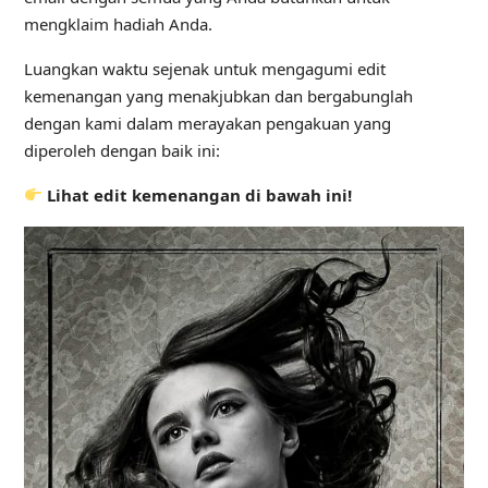
mengklaim hadiah Anda.
Luangkan waktu sejenak untuk mengagumi edit
kemenangan yang menakjubkan dan bergabunglah
dengan kami dalam merayakan pengakuan yang
diperoleh dengan baik ini:
Lihat edit kemenangan di bawah ini!