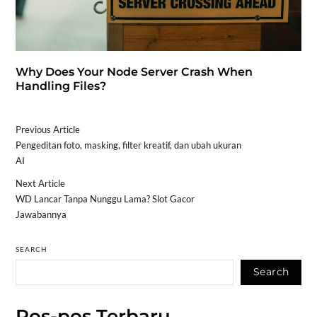
Why Does Your Node Server Crash When
Handling Files?
Previous Article
Pengeditan foto, masking, filter kreatif, dan ubah ukuran
AI
Next Article
WD Lancar Tanpa Nunggu Lama? Slot Gacor
Jawabannya
SEARCH
Search
Pos-pos Terbaru