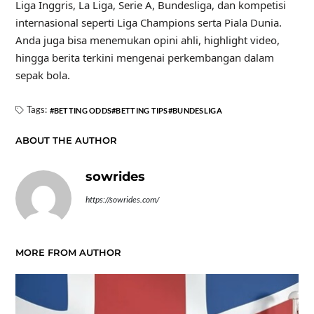
Liga Inggris, La Liga, Serie A, Bundesliga, dan kompetisi
internasional seperti Liga Champions serta Piala Dunia.
Anda juga bisa menemukan opini ahli, highlight video,
hingga berita terkini mengenai perkembangan dalam
sepak bola.
Tags:
BETTING ODDS
BETTING TIPS
BUNDESLIGA
ABOUT THE AUTHOR
sowrides
https://sowrides.com/
MORE FROM AUTHOR