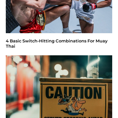
4 Basic Switch-Hitting Combinations For Muay
Thai