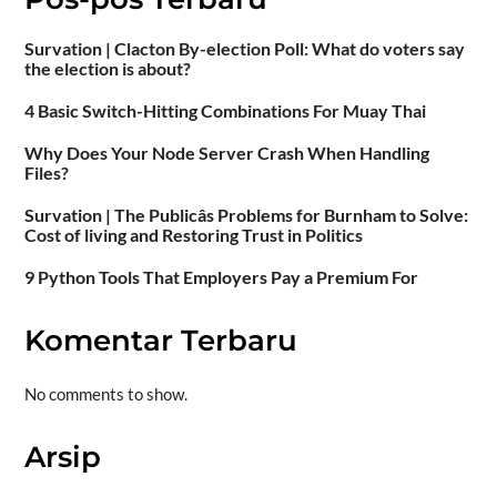
Survation | Clacton By-election Poll: What do voters say
the election is about?
4 Basic Switch-Hitting Combinations For Muay Thai
Why Does Your Node Server Crash When Handling
Files?
Survation | The Publicâs Problems for Burnham to Solve:
Cost of living and Restoring Trust in Politics
9 Python Tools That Employers Pay a Premium For
Komentar Terbaru
No comments to show.
Arsip