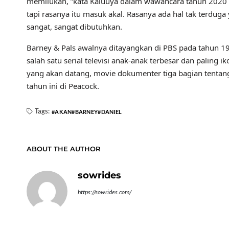
memilukan, ”kata Kaluuya dalam wawancara tahun 2020 d
tapi rasanya itu masuk akal. Rasanya ada hal tak terduga ya
sangat, sangat dibutuhkan.
Barney & Pals awalnya ditayangkan di PBS pada tahun 
salah satu serial televisi anak-anak terbesar dan paling
yang akan datang, movie dokumenter tiga bagian tentang s
tahun ini di Peacock.
Tags:
AKAN
BARNEY
DANIEL
ABOUT THE AUTHOR
sowrides
https://sowrides.com/