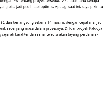
engan EW tentang proyek tersebut. “Aku tidak tahu kenapa
ng bisa jadi pedih tapi optimis. Apalagi saat ini, saya pikir itu
1992 dan berlangsung selama 14 musim, dengan cepat menjadi
 ikonik sepanjang masa dalam prosesnya. Di luar proyek Kaluuya
ejarah karakter dan serial televisi akan tayang perdana akhir