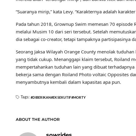
“Suaranya mirip,” kata Levy. “Karakternya adalah karakte
Pada tahun 2018, Grownup Swim memesan 70 episode Rick
melalui Musim 10 dari seri tersebut. Setelah memutusk
dia sebagai co-creator, tetapi tampaknya partisipasinya d
Seorang Jaksa Wilayah Orange County menolak tuduhan k
yang tidak cukup. Menanggapi klaim tersebut, Roiland me
mempertahankan tuduhan lain yang dibuat terhadapnya
bekerja sama dengan Roiland Photo voltaic Opposites dan
menyambutnya kembali dalam kapasitas apa pun.
Tags:
DIBERIKAN
EKSEKUTIF
MORTY
ABOUT THE AUTHOR
sowrides