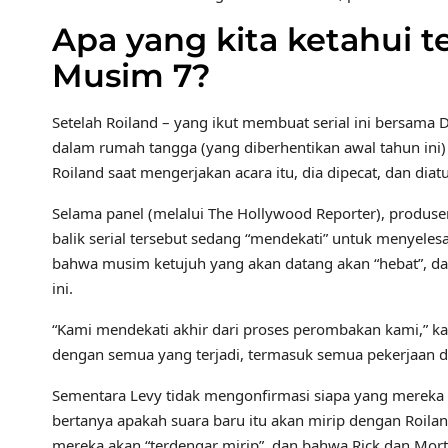
Apa yang kita ketahui 
Musim 7?
Setelah Roiland – yang ikut membuat serial ini bersam
dalam rumah tangga (yang diberhentikan awal tahun ini)
Roiland saat mengerjakan acara itu, dia dipecat, dan diat
Selama panel (melalui The Hollywood Reporter), produser
balik serial tersebut sedang “mendekati” untuk menyele
bahwa musim ketujuh yang akan datang akan “hebat”, da
ini.
“Kami mendekati akhir dari proses perombakan kami,” kata
dengan semua yang terjadi, termasuk semua pekerjaan di
Sementara Levy tidak mengonfirmasi siapa yang mereka
bertanya apakah suara baru itu akan mirip dengan Roila
mereka akan “terdengar mirip”, dan bahwa Rick dan Mort