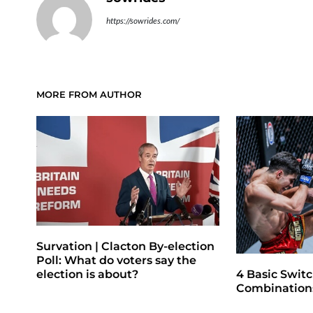
https://sowrides.com/
MORE FROM AUTHOR
Survation | Clacton By-election
Poll: What do voters say the
4 Basic Switc
election is about?
Combinations