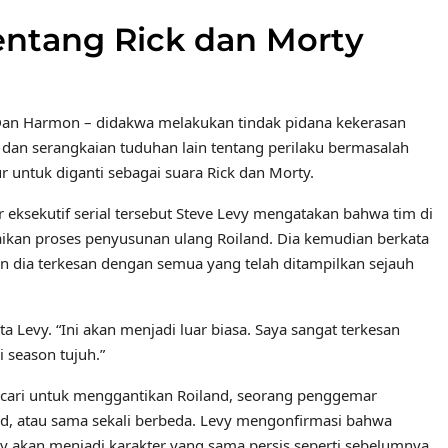
tentang Rick dan Morty
a Dan Harmon – didakwa melakukan tindak pidana kekerasan
 dan serangkaian tuduhan lain tentang perilaku bermasalah
ur untuk diganti sebagai suara Rick dan Morty.
 eksekutif serial tersebut Steve Levy mengatakan bahwa tim di
saikan proses penyusunan ulang Roiland. Dia kemudian berkata
n dia terkesan dengan semua yang telah ditampilkan sejauh
 Levy. “Ini akan menjadi luar biasa. Saya sangat terkesan
 season tujuh.”
 cari untuk menggantikan Roiland, seorang penggemar
nd, atau sama sekali berbeda. Levy mengonfirmasi bahwa
y akan menjadi karakter yang sama persis seperti sebelumnya.