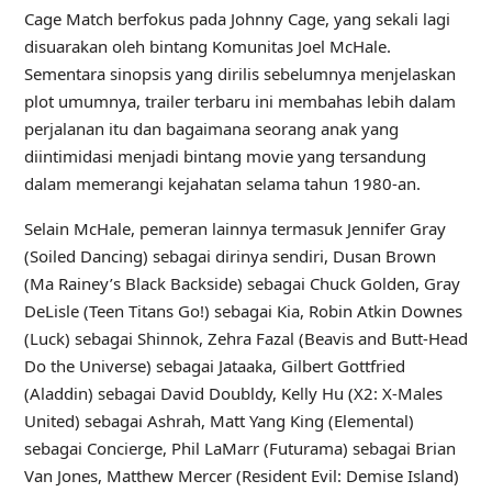
Cage Match berfokus pada Johnny Cage, yang sekali lagi
disuarakan oleh bintang Komunitas Joel McHale.
Sementara sinopsis yang dirilis sebelumnya menjelaskan
plot umumnya, trailer terbaru ini membahas lebih dalam
perjalanan itu dan bagaimana seorang anak yang
diintimidasi menjadi bintang movie yang tersandung
dalam memerangi kejahatan selama tahun 1980-an.
Selain McHale, pemeran lainnya termasuk Jennifer Gray
(Soiled Dancing) sebagai dirinya sendiri, Dusan Brown
(Ma Rainey’s Black Backside) sebagai Chuck Golden, Gray
DeLisle (Teen Titans Go!) sebagai Kia, Robin Atkin Downes
(Luck) sebagai Shinnok, Zehra Fazal (Beavis and Butt-Head
Do the Universe) sebagai Jataaka, Gilbert Gottfried
(Aladdin) sebagai David Doubldy, Kelly Hu (X2: X-Males
United) sebagai Ashrah, Matt Yang King (Elemental)
sebagai Concierge, Phil LaMarr (Futurama) sebagai Brian
Van Jones, Matthew Mercer (Resident Evil: Demise Island)