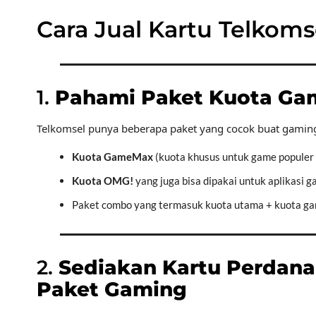
Cara Jual Kartu Telkom
1.
Pahami Paket Kuota Ga
Telkomsel punya beberapa paket yang cocok buat gaming,
Kuota GameMax
(kuota khusus untuk game populer s
Kuota OMG!
yang juga bisa dipakai untuk aplikasi 
Paket combo yang termasuk kuota utama + kuota g
2.
Sediakan Kartu Perdana
Paket Gaming