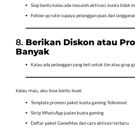
Siap bantu kalau ada masalah aktivasi, kuota tidak 
Follow-up rutin supaya pelanggan puas dan langgana
8.
Berikan Diskon atau P
Banyak
Kalau ada pelanggan yang beli untuk tim atau grup g
Kalau mau, aku bisa bantu buat:
Template promosi paket kuota gaming Telkomsel
Skrip WhatsApp jualan kuota gaming
Daftar paket GameMax dan cara aktivasi terbaru