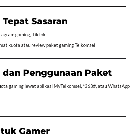
 Tepat Sasaran
tagram gaming, TikTok
emat kuota atau review paket gaming Telkomsel
i dan Penggunaan Paket
uota gaming lewat aplikasi MyTelkomsel, *363#, atau WhatsApp
ntuk Gamer