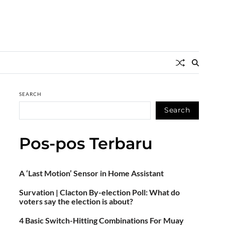
SEARCH
Search
Pos-pos Terbaru
A ‘Last Motion’ Sensor in Home Assistant
Survation | Clacton By-election Poll: What do
voters say the election is about?
4 Basic Switch-Hitting Combinations For Muay