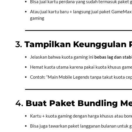
Bisa jual kartu perdana yang sudah termasuk paket g
Atau jual kartu baru + langsung jual paket GameMax
gaming
3.
Tampilkan Keunggulan 
Jelaskan bahwa kuota gaming ini
bebas lag dan stabi
Hemat kuota utama karena pakai kuota khusus gam
Contoh: “Main Mobile Legends tanpa takut kuota cep
4.
Buat Paket Bundling Me
Kartu + kuota gaming dengan harga khusus atau bo
Bisa juga tawarkan paket langganan bulanan untuk g