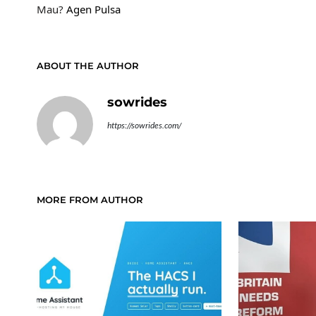
Mau?
Agen Pulsa
ABOUT THE AUTHOR
sowrides
https://sowrides.com/
MORE FROM AUTHOR