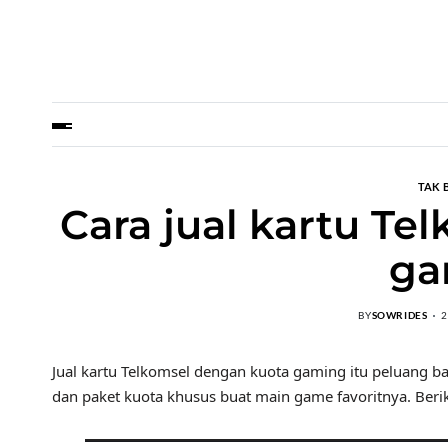
TAK 
Cara jual kartu Te
ga
BY
SOWRIDES
2
Jual kartu Telkomsel dengan kuota gaming itu peluang b
dan paket kuota khusus buat main game favoritnya. Berik