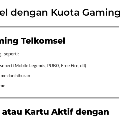
sel dengan Kuota Gaming
ming Telkomsel
 seperti:
eperti Mobile Legends, PUBG, Free Fire, dll)
game dan hiburan
ame
 atau Kartu Aktif dengan