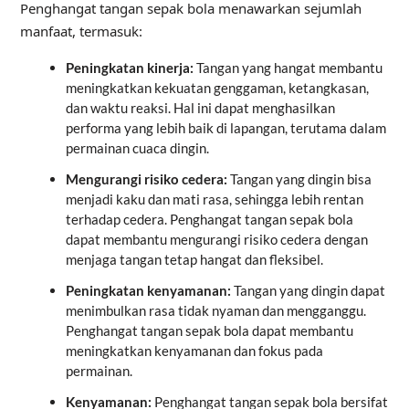
Penghangat tangan sepak bola menawarkan sejumlah
manfaat, termasuk:
Peningkatan kinerja:
Tangan yang hangat membantu
meningkatkan kekuatan genggaman, ketangkasan,
dan waktu reaksi. Hal ini dapat menghasilkan
performa yang lebih baik di lapangan, terutama dalam
permainan cuaca dingin.
Mengurangi risiko cedera:
Tangan yang dingin bisa
menjadi kaku dan mati rasa, sehingga lebih rentan
terhadap cedera. Penghangat tangan sepak bola
dapat membantu mengurangi risiko cedera dengan
menjaga tangan tetap hangat dan fleksibel.
Peningkatan kenyamanan:
Tangan yang dingin dapat
menimbulkan rasa tidak nyaman dan mengganggu.
Penghangat tangan sepak bola dapat membantu
meningkatkan kenyamanan dan fokus pada
permainan.
Kenyamanan:
Penghangat tangan sepak bola bersifat