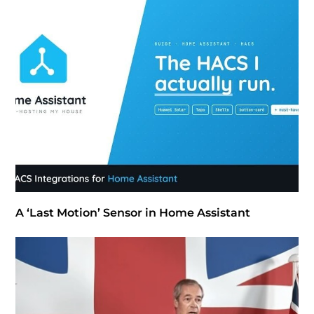
A ‘Last Motion’ Sensor in Home Assistant