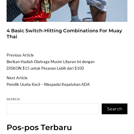
4 Basic Switch-Hitting Combinations For Muay
Thai
Previous Article
Berikan Hadiah Olahraga Musim Liburan Ini dengan
DISKON $15 untuk Pesanan Lebih dari $100
Next Article
Pemilik Usaha Kecil – Waspadai Kepatuhan ADA
SEARCH
Search
Pos-pos Terbaru