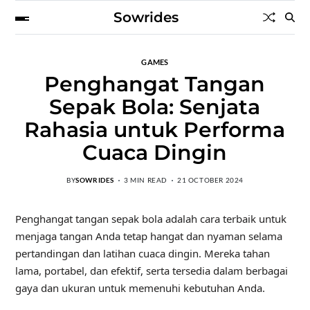
Sowrides
GAMES
Penghangat Tangan
Sepak Bola: Senjata
Rahasia untuk Performa
Cuaca Dingin
BY
SOWRIDES
3 MIN READ
21 OCTOBER 2024
Penghangat tangan sepak bola adalah cara terbaik untuk
menjaga tangan Anda tetap hangat dan nyaman selama
pertandingan dan latihan cuaca dingin. Mereka tahan
lama, portabel, dan efektif, serta tersedia dalam berbagai
gaya dan ukuran untuk memenuhi kebutuhan Anda.