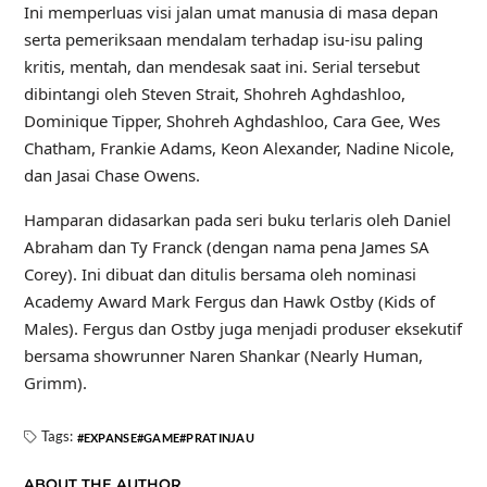
Ini memperluas visi jalan umat manusia di masa depan
serta pemeriksaan mendalam terhadap isu-isu paling
kritis, mentah, dan mendesak saat ini. Serial tersebut
dibintangi oleh Steven Strait, Shohreh Aghdashloo,
Dominique Tipper, Shohreh Aghdashloo, Cara Gee, Wes
Chatham, Frankie Adams, Keon Alexander, Nadine Nicole,
dan Jasai Chase Owens.
Hamparan didasarkan pada seri buku terlaris oleh Daniel
Abraham dan Ty Franck (dengan nama pena James SA
Corey). Ini dibuat dan ditulis bersama oleh nominasi
Academy Award Mark Fergus dan Hawk Ostby (Kids of
Males). Fergus dan Ostby juga menjadi produser eksekutif
bersama showrunner Naren Shankar (Nearly Human,
Grimm).
Tags:
EXPANSE
GAME
PRATINJAU
ABOUT THE AUTHOR