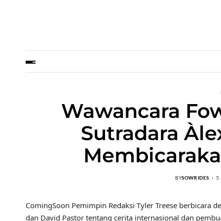
Wawancara Fowl
Sutradara Àle
Membicarakan
BY
SOWRIDES
5
ComingSoon Pemimpin Redaksi Tyler Treese berbicara 
dan David Pastor tentang cerita internasional dan pe