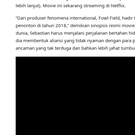
lebih lanjut). Movie ini sekarang streaming di Netflix.
“Dari produser fenomena international, Fowl Field, hadi
penonton di tahun 2018,” demikian sinopsis resmi movie
dunia, Sebastian harus menjalani perjalanan bertahan hidu
dia membentuk aliansi yang tidak nyaman dengan para pe
ancaman yang tak terduga dan bahkan lebih jahat tumbu