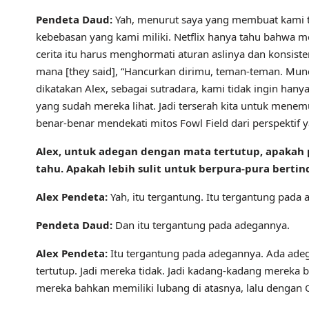
Pendeta Daud:
Yah, menurut saya yang membuat kami t
kebebasan yang kami miliki. Netflix hanya tahu bahwa me
cerita itu harus menghormati aturan aslinya dan konsisten 
mana [they said], “Hancurkan dirimu, teman-teman. Mu
dikatakan Alex, sebagai sutradara, kami tidak ingin ha
yang sudah mereka lihat. Jadi terserah kita untuk me
benar-benar mendekati mitos Fowl Field dari perspektif 
Alex, untuk adegan dengan mata tertutup, apakah 
tahu. Apakah lebih sulit untuk berpura-pura bertin
Alex Pendeta:
Yah, itu tergantung. Itu tergantung pada a
Pendeta Daud:
Dan itu tergantung pada adegannya.
Alex Pendeta:
Itu tergantung pada adegannya. Ada adeg
tertutup. Jadi mereka tidak. Jadi kadang-kadang merek
mereka bahkan memiliki lubang di atasnya, lalu dengan