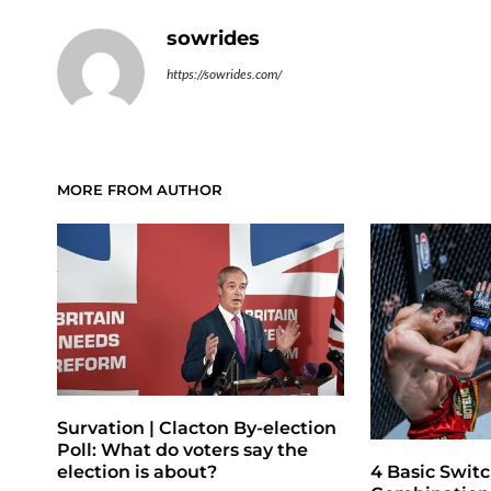
sowrides
https://sowrides.com/
MORE FROM AUTHOR
Survation | Clacton By-election
Poll: What do voters say the
4 Basic Switc
election is about?